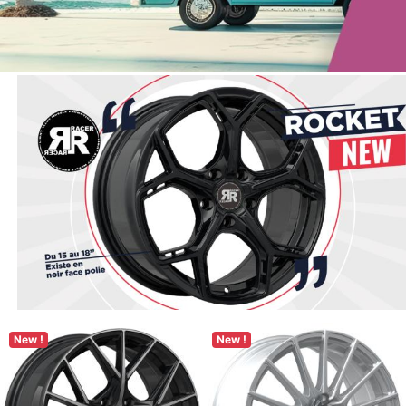
New !
New !