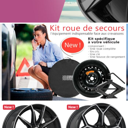
New !
New !