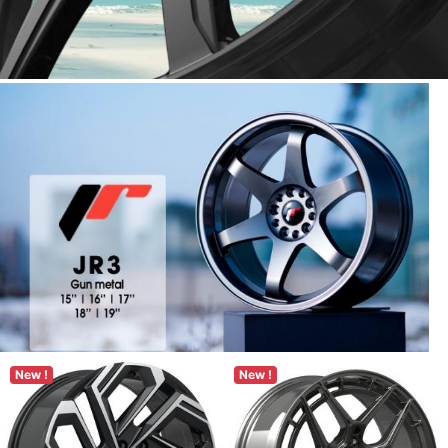
New !
New !